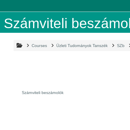
Skip to main content
Számviteli beszámoló
Courses
Üzleti Tudományok Tanszék
SZb
Számviteli beszámolók